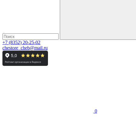
+7 (8352) 20-25-02
chestore_cheb@mail.ru
0