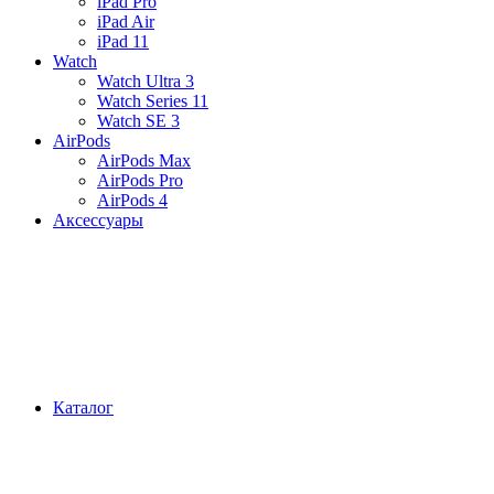
iPad Pro
iPad Air
iPad 11
Watch
Watch Ultra 3
Watch Series 11
Watch SE 3
AirPods
AirPods Max
AirPods Pro
AirPods 4
Аксессуары
Каталог