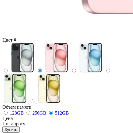
Цвет
#
Объем памяти
128GB
256GB
512GB
Цена
По запросу
Купить