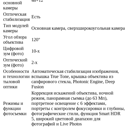
48+12
основной
камеры
Оптическая
Есть
стабилизация
Тип модулей
Основная камера, сверхширокоугольная камера
камеры
Угол обзора
120°
объектива
Цифровой
10-x
зум (фото)
Оптический
2-x
зум (фото)
Особенности
Автоматическая стабилизация изображения,
и технологии
вспышка True Tone, крышка объектива из
тыловой
сапфирового стекла, Photonic Engine, Deep
оптики
Fusion
Коррекция искажений объектива, ночной
режим, панорамная съемка (до 63 Мп),
Режимы и
портретное освещение с 6 эффектами,
функции
портреты с контролем фокусировки и глубины,
фотосъемки
фотографические стили, функция Smart HDR
5, широкий цветовой диапазон для
фотографий и Live Photos