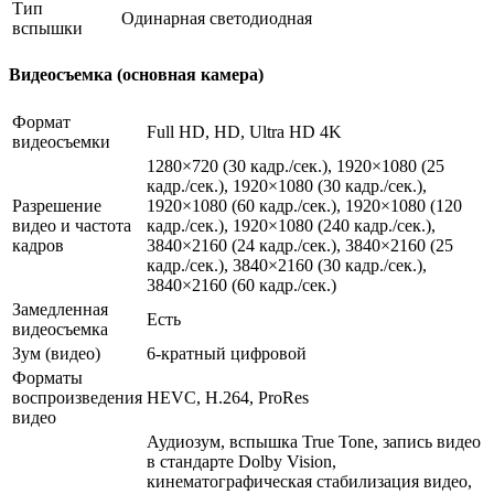
Тип
Одинарная светодиодная
вспышки
Видеосъемка (основная камера)
Формат
Full HD, HD, Ultra HD 4K
видеосъемки
1280×720 (30 кадр./сек.), 1920×1080 (25
кадр./сек.), 1920×1080 (30 кадр./сек.),
Разрешение
1920×1080 (60 кадр./сек.), 1920×1080 (120
видео и частота
кадр./сек.), 1920×1080 (240 кадр./сек.),
кадров
3840×2160 (24 кадр./сек.), 3840×2160 (25
кадр./сек.), 3840×2160 (30 кадр./сек.),
3840×2160 (60 кадр./сек.)
Замедленная
Есть
видеосъемка
Зум (видео)
6-кратный цифровой
Форматы
воспроизведения
HEVC, H.264, ProRes
видео
Аудиозум, вспышка True Tone, запись видео
в стандарте Dolby Vision,
кинематографическая стабилизация видео,