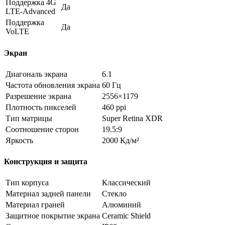
Поддержка 4G
Да
LTE-Advanced
Поддержка
Да
VoLTE
Экран
Диагональ экрана
6.1
Частота обновления экрана
60 Гц
Разрешение экрана
2556×1179
Плотность пикселей
460 ppi
Тип матрицы
Super Retina XDR
Соотношение сторон
19.5:9
Яркость
2000 Кд/м²
Конструкция и защита
Тип корпуса
Классический
Материал задней панели
Стекло
Материал граней
Алюминий
Защитное покрытие экрана
Ceramic Shield