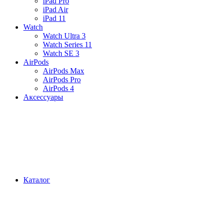
iPad Pro
iPad Air
iPad 11
Watch
Watch Ultra 3
Watch Series 11
Watch SE 3
AirPods
AirPods Max
AirPods Pro
AirPods 4
Аксессуары
Каталог