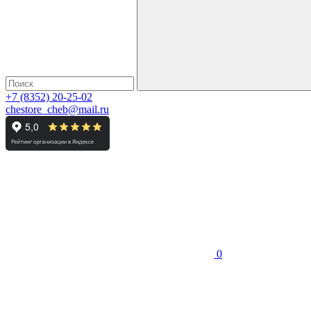
+7 (8352) 20-25-02
chestore_cheb@mail.ru
0