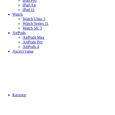
iPad Pro
iPad Air
iPad 11
Watch
Watch Ultra 3
Watch Series 11
Watch SE 3
AirPods
AirPods Max
AirPods Pro
AirPods 4
Аксессуары
Каталог