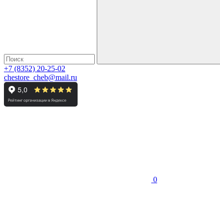
+7 (8352) 20-25-02
chestore_cheb@mail.ru
0