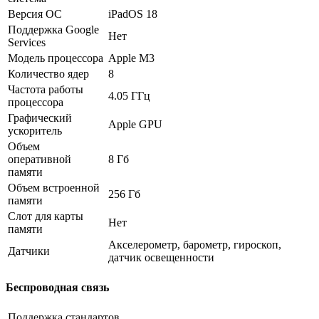
Версия ОС
iPadOS 18
Поддержка Google
Нет
Services
Модель процессора
Apple M3
Количество ядер
8
Частота работы
4.05 ГГц
процессора
Графический
Apple GPU
ускоритель
Объем
оперативной
8 Гб
памяти
Объем встроенной
256 Гб
памяти
Слот для карты
Нет
памяти
Акселерометр, барометр, гироскоп,
Датчики
датчик освещенности
Беспроводная связь
Поддержка стандартов