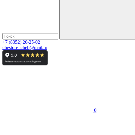
+7 (8352) 20-25-02
chestore_cheb@mail.ru
0