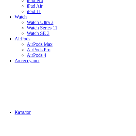
iPad Pro
iPad Air
iPad 11
Watch
Watch Ultra 3
Watch Series 11
Watch SE 3
AirPods
AirPods Max
AirPods Pro
AirPods 4
Аксессуары
Каталог