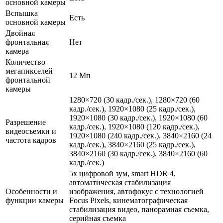
основной камеры
Вспышка
Есть
основной камеры
Двойная
фронтальная
Нет
камера
Количество
мегапикселей
12 Мп
фронтальной
камеры
1280×720 (30 кадр./сек.), 1280×720 (60
кадр./сек.), 1920×1080 (25 кадр./сек.),
1920×1080 (30 кадр./сек.), 1920×1080 (60
Разрешение
кадр./сек.), 1920×1080 (120 кадр./сек.),
видеосъемки и
1920×1080 (240 кадр./сек.), 3840×2160 (24
частота кадров
кадр./сек.), 3840×2160 (25 кадр./сек.),
3840×2160 (30 кадр./сек.), 3840×2160 (60
кадр./сек.)
5х цифровой зум, smart HDR 4,
автоматическая стабилизация
Особенности и
изображения, автофокус с технологией
функции камеры
Focus Pixels, кинематографическая
стабилизация видео, панорамная съемка,
серийная съемка