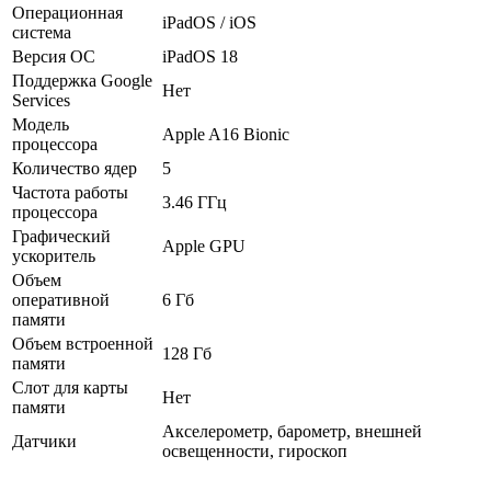
Операционная
iPadOS / iOS
система
Версия ОС
iPadOS 18
Поддержка Google
Нет
Services
Модель
Apple A16 Bionic
процессора
Количество ядер
5
Частота работы
3.46 ГГц
процессора
Графический
Apple GPU
ускоритель
Объем
оперативной
6 Гб
памяти
Объем встроенной
128 Гб
памяти
Слот для карты
Нет
памяти
Акселерометр, барометр, внешней
Датчики
освещенности, гироскоп