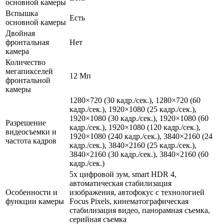
основной камеры
Вспышка
Есть
основной камеры
Двойная
фронтальная
Нет
камера
Количество
мегапикселей
12 Мп
фронтальной
камеры
1280×720 (30 кадр./сек.), 1280×720 (60
кадр./сек.), 1920×1080 (25 кадр./сек.),
1920×1080 (30 кадр./сек.), 1920×1080 (60
Разрешение
кадр./сек.), 1920×1080 (120 кадр./сек.),
видеосъемки и
1920×1080 (240 кадр./сек.), 3840×2160 (24
частота кадров
кадр./сек.), 3840×2160 (25 кадр./сек.),
3840×2160 (30 кадр./сек.), 3840×2160 (60
кадр./сек.)
5х цифровой зум, smart HDR 4,
автоматическая стабилизация
Особенности и
изображения, автофокус с технологией
функции камеры
Focus Pixels, кинематографическая
стабилизация видео, панорамная съемка,
серийная съемка