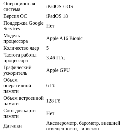
Операционная
iPadOS / iOS
система
Версия ОС
iPadOS 18
Поддержка Google
Нет
Services
Модель
Apple A16 Bionic
процессора
Количество ядер
5
Частота работы
3.46 ГГц
процессора
Графический
Apple GPU
ускоритель
Объем
оперативной
6 Гб
памяти
Объем встроенной
128 Гб
памяти
Слот для карты
Нет
памяти
Акселерометр, барометр, внешней
Датчики
освещенности, гироскоп