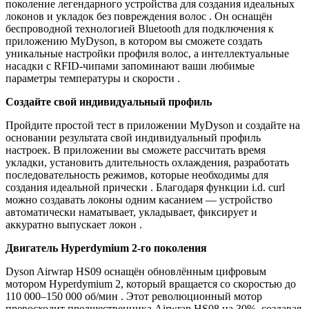
поколение легендарного устройства для создания идеальных
локонов и укладок без повреждения волос . Он оснащён
беспроводной технологией Bluetooth для подключения к
приложению MyDyson, в котором вы сможете создать
уникальные настройки профиля волос, а интеллектуальные
насадки с RFID-чипами запоминают ваши любимые
параметры температуры и скорости .
Создайте свой индивидуальный профиль
Пройдите простой тест в приложении MyDyson и создайте на
основании результата свой индивидуальный профиль
настроек. В приложении вы сможете рассчитать время
укладки, установить длительность охлаждения, разработать
последовательность режимов, которые необходимы для
создания идеальной прически . Благодаря функции i.d. curl
можно создавать локоны одним касанием — устройство
автоматически наматывает, укладывает, фиксирует и
аккуратно выпускает локон .
Двигатель Hyperdymium 2-го поколения
Dyson Airwrap HS09 оснащён обновлённым цифровым
мотором Hyperdymium 2, который вращается со скоростью до
110 000–150 000 об/мин . Этот революционный мотор
превосходит предшественника Airwrap HS08 на 30%, создавая