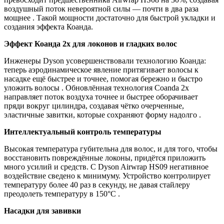
воздушный поток невероятной силы — почти в два раза
мощнее . Такой мощности достаточно для быстрой укладки и
создания эффекта Коанда.
Эффект Коанда 2x для локонов и гладких волос
Инженеры Dyson усовершенствовали технологию Коанда:
теперь аэродинамическое явление притягивает волосы к
насадке ещё быстрее и точнее, помогая бережно и быстро
уложить волосы . Обновлённая технология Coanda 2x
направляет поток воздуха точнее и быстрее оборачивает
пряди вокруг цилиндра, создавая чётко очерченные,
эластичные завитки, которые сохраняют форму надолго .
Интеллектуальный контроль температуры
Высокая температура губительна для волос, и для того, чтобы
восстановить повреждённые локоны, придётся приложить
много усилий и средств. С Dyson Airwrap HS09 негативное
воздействие сведено к минимуму. Устройство контролирует
температуру более 40 раз в секунду, не давая стайлеру
преодолеть температуру в 150°C .
Насадки для завивки