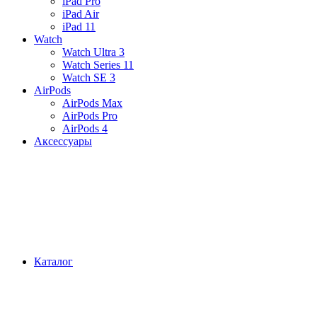
iPad Pro
iPad Air
iPad 11
Watch
Watch Ultra 3
Watch Series 11
Watch SE 3
AirPods
AirPods Max
AirPods Pro
AirPods 4
Аксессуары
Каталог