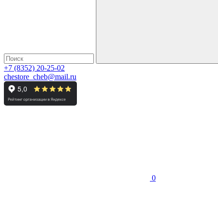
+7 (8352) 20-25-02
chestore_cheb@mail.ru
0