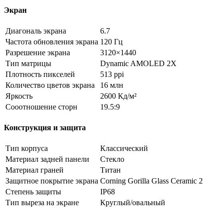
Экран
Диагональ экрана
6.7
Частота обновления экрана
120 Гц
Разрешение экрана
3120×1440
Тип матрицы
Dynamic AMOLED 2X
Плотность пикселей
513 ppi
Количество цветов экрана
16 млн
Яркость
2600 Кд/м²
Сооотношение сторн
19.5:9
Конструкция и защита
Тип корпуса
Классический
Материал задней панели
Стекло
Материал граней
Титан
Защитное покрытие экрана
Corning Gorilla Glass Ceramic 2
Степень защиты
IP68
Тип выреза на экране
Круглый/овальный