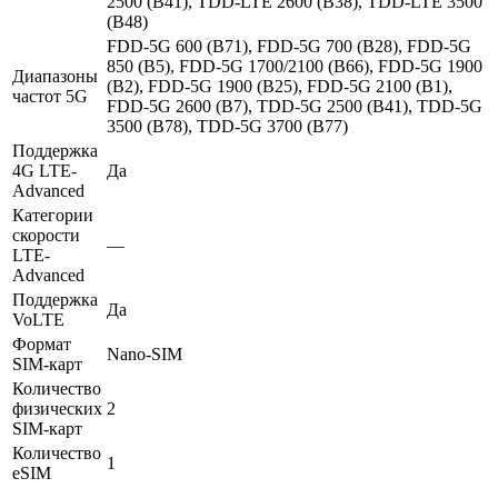
2500 (B41), TDD-LTE 2600 (B38), TDD-LTE 3500
(B48)
FDD-5G 600 (B71), FDD-5G 700 (B28), FDD-5G
850 (B5), FDD-5G 1700/2100 (B66), FDD-5G 1900
Диапазоны
(B2), FDD-5G 1900 (B25), FDD-5G 2100 (B1),
частот 5G
FDD-5G 2600 (B7), TDD-5G 2500 (B41), TDD-5G
3500 (B78), TDD-5G 3700 (B77)
Поддержка
4G LTE-
Да
Advanced
Категории
скорости
—
LTE-
Advanced
Поддержка
Да
VoLTE
Формат
Nano-SIM
SIM-карт
Количество
физических
2
SIM-карт
Количество
1
eSIM