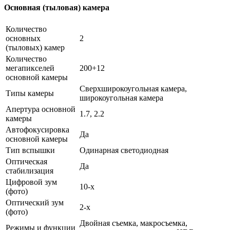
Основная (тыловая) камера
Количество
основных
2
(тыловых) камер
Количество
мегапикселей
200+12
основной камеры
Сверхширокоугольная камера,
Типы камеры
широкоугольная камера
Апертура основной
1.7, 2.2
камеры
Автофокусировка
Да
основной камеры
Тип вспышки
Одинарная светодиодная
Оптическая
Да
стабилизация
Цифровой зум
10-x
(фото)
Оптический зум
2-x
(фото)
Двойная съемка, макросъемка,
Режимы и функции