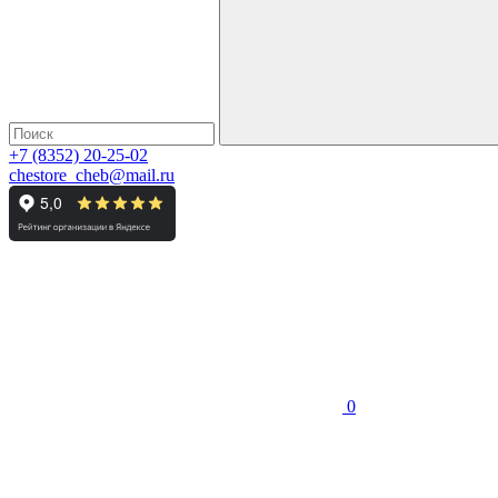
+7 (8352) 20-25-02
chestore_cheb@mail.ru
0