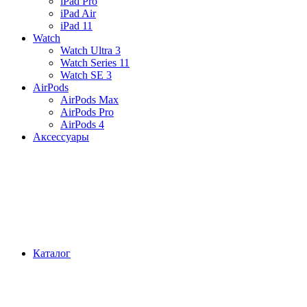
iPad Pro
iPad Air
iPad 11
Watch
Watch Ultra 3
Watch Series 11
Watch SE 3
AirPods
AirPods Max
AirPods Pro
AirPods 4
Аксессуары
Каталог