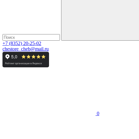
+7 (8352) 20-25-02
chestore_cheb@mail.ru
0