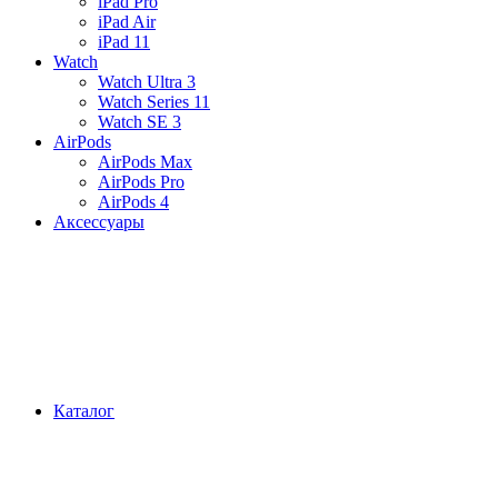
iPad Pro
iPad Air
iPad 11
Watch
Watch Ultra 3
Watch Series 11
Watch SE 3
AirPods
AirPods Max
AirPods Pro
AirPods 4
Аксессуары
Каталог