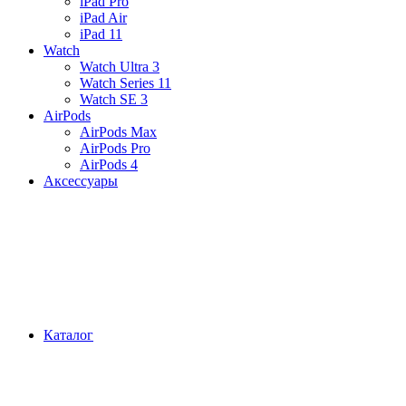
iPad Pro
iPad Air
iPad 11
Watch
Watch Ultra 3
Watch Series 11
Watch SE 3
AirPods
AirPods Max
AirPods Pro
AirPods 4
Аксессуары
Каталог