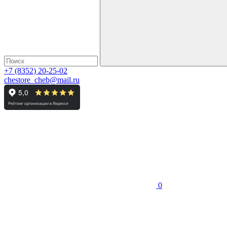
+7 (8352) 20-25-02
chestore_cheb@mail.ru
0