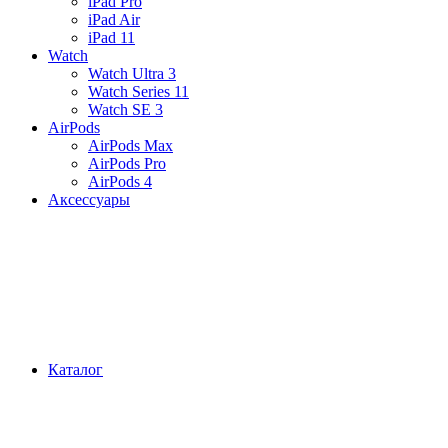
iPad Pro
iPad Air
iPad 11
Watch
Watch Ultra 3
Watch Series 11
Watch SE 3
AirPods
AirPods Max
AirPods Pro
AirPods 4
Аксессуары
Каталог