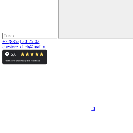
+7 (8352) 20-25-02
chestore_cheb@mail.ru
0