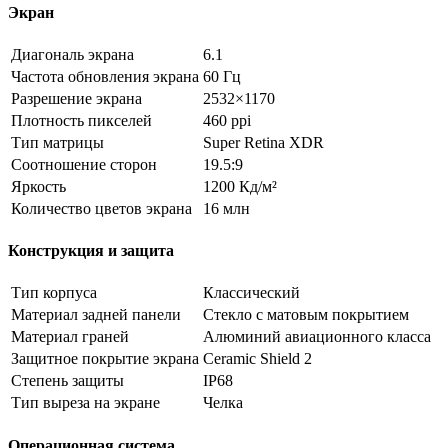
Экран
Диагональ экрана
6.1
Частота обновления экрана
60 Гц
Разрешение экрана
2532×1170
Плотность пикселей
460 ppi
Тип матрицы
Super Retina XDR
Соотношение сторон
19.5:9
Яркость
1200 Кд/м²
Количество цветов экрана
16 млн
Конструкция и защита
Тип корпуса
Классический
Материал задней панели
Стекло с матовым покрытием
Материал граней
Алюминий авиационного класса
Защитное покрытие экрана
Ceramic Shield 2
Степень защиты
IP68
Тип выреза на экране
Челка
Операционная система