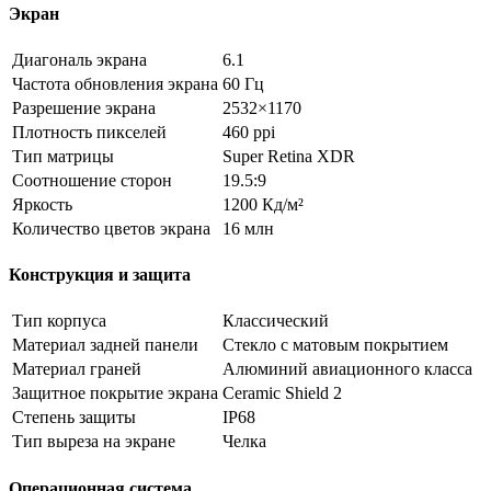
Экран
Диагональ экрана
6.1
Частота обновления экрана
60 Гц
Разрешение экрана
2532×1170
Плотность пикселей
460 ppi
Тип матрицы
Super Retina XDR
Соотношение сторон
19.5:9
Яркость
1200 Кд/м²
Количество цветов экрана
16 млн
Конструкция и защита
Тип корпуса
Классический
Материал задней панели
Стекло с матовым покрытием
Материал граней
Алюминий авиационного класса
Защитное покрытие экрана
Ceramic Shield 2
Степень защиты
IP68
Тип выреза на экране
Челка
Операционная система