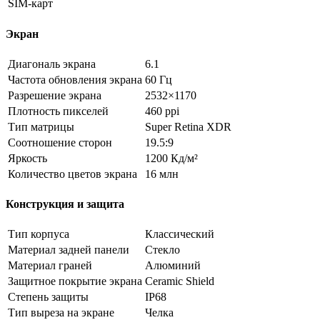
SIM-карт
Экран
Диагональ экрана
6.1
Частота обновления экрана
60 Гц
Разрешение экрана
2532×1170
Плотность пикселей
460 ppi
Тип матрицы
Super Retina XDR
Соотношение сторон
19.5:9
Яркость
1200 Кд/м²
Количество цветов экрана
16 млн
Конструкция и защита
Тип корпуса
Классический
Материал задней панели
Стекло
Материал граней
Алюминий
Защитное покрытие экрана
Ceramic Shield
Степень защиты
IP68
Тип выреза на экране
Челка