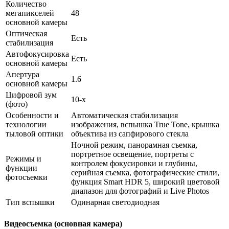
Количество
мегапикселей
48
основной камеры
Оптическая
Есть
стабилизация
Автофокусировка
Есть
основной камеры
Апертура
1.6
основной камеры
Цифровой зум
10-x
(фото)
Особенности и
Автоматическая стабилизация
технологии
изображения, вспышка True Tone, крышка
тыловой оптики
объектива из сапфирового стекла
Ночной режим, панорамная съемка,
портретное освещение, портреты с
Режимы и
контролем фокусировки и глубины,
функции
серийная съемка, фотографические стили,
фотосъемки
функция Smart HDR 5, широкий цветовой
диапазон для фотографий и Live Photos
Тип вспышки
Одинарная светодиодная
Видеосъемка (основная камера)