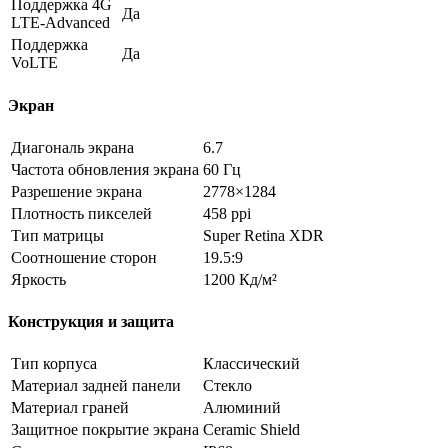
Поддержка 4G
Да
LTE-Advanced
Поддержка
Да
VoLTE
Экран
Диагональ экрана
6.7
Частота обновления экрана
60 Гц
Разрешение экрана
2778×1284
Плотность пикселей
458 ppi
Тип матрицы
Super Retina XDR
Соотношение сторон
19.5:9
Яркость
1200 Кд/м²
Конструкция и защита
Тип корпуса
Классический
Материал задней панели
Стекло
Материал граней
Алюминий
Защитное покрытие экрана
Ceramic Shield