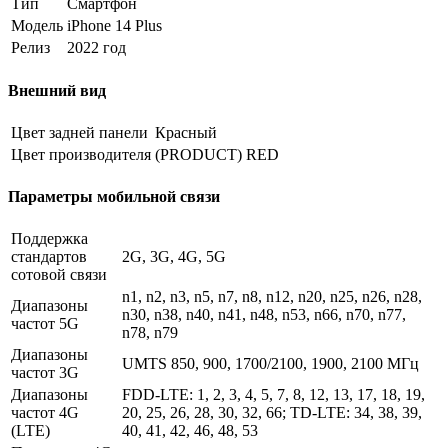
Тип
Смартфон
Модель
iPhone 14 Plus
Релиз
2022 год
Внешний вид
Цвет задней панели
Красный
Цвет производителя
(PRODUCT) RED
Параметры мобильной связи
Поддержка
стандартов
2G, 3G, 4G, 5G
сотовой связи
n1, n2, n3, n5, n7, n8, n12, n20, n25, n26, n28,
Диапазоны
n30, n38, n40, n41, n48, n53, n66, n70, n77,
частот 5G
n78, n79
Диапазоны
UMTS 850, 900, 1700/2100, 1900, 2100 МГц
частот 3G
Диапазоны
FDD-LTE: 1, 2, 3, 4, 5, 7, 8, 12, 13, 17, 18, 19,
частот 4G
20, 25, 26, 28, 30, 32, 66; TD-LTE: 34, 38, 39,
(LTE)
40, 41, 42, 46, 48, 53