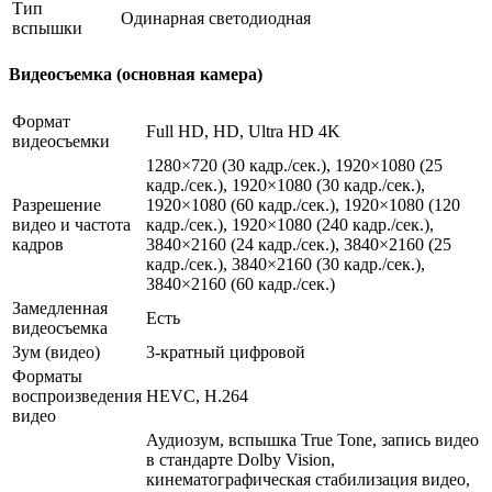
Тип
Одинарная светодиодная
вспышки
Видеосъемка (основная камера)
Формат
Full HD, HD, Ultra HD 4K
видеосъемки
1280×720 (30 кадр./сек.), 1920×1080 (25
кадр./сек.), 1920×1080 (30 кадр./сек.),
Разрешение
1920×1080 (60 кадр./сек.), 1920×1080 (120
видео и частота
кадр./сек.), 1920×1080 (240 кадр./сек.),
кадров
3840×2160 (24 кадр./сек.), 3840×2160 (25
кадр./сек.), 3840×2160 (30 кадр./сек.),
3840×2160 (60 кадр./сек.)
Замедленная
Есть
видеосъемка
Зум (видео)
3-кратный цифровой
Форматы
воспроизведения
HEVC, H.264
видео
Аудиозум, вспышка True Tone, запись видео
в стандарте Dolby Vision,
кинематографическая стабилизация видео,