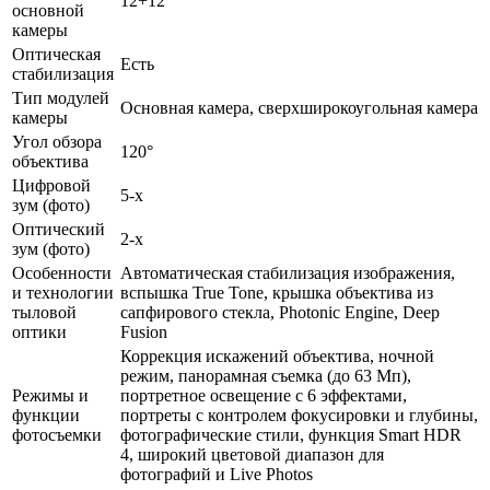
12+12
основной
камеры
Оптическая
Есть
стабилизация
Тип модулей
Основная камера, сверхширокоугольная камера
камеры
Угол обзора
120°
объектива
Цифровой
5-x
зум (фото)
Оптический
2-x
зум (фото)
Особенности
Автоматическая стабилизация изображения,
и технологии
вспышка True Tone, крышка объектива из
тыловой
сапфирового стекла, Photonic Engine, Deep
оптики
Fusion
Коррекция искажений объектива, ночной
режим, панорамная съемка (до 63 Мп),
Режимы и
портретное освещение с 6 эффектами,
функции
портреты с контролем фокусировки и глубины,
фотосъемки
фотографические стили, функция Smart HDR
4, широкий цветовой диапазон для
фотографий и Live Photos