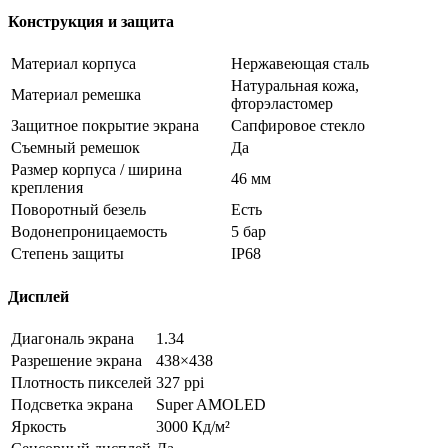
Конструкция и защита
Материал корпуса
Нержавеющая сталь
Натуральная кожа,
Материал ремешка
фторэластомер
Защитное покрытие экрана
Сапфировое стекло
Съемный ремешок
Да
Размер корпуса / ширина
46 мм
крепления
Поворотный безель
Есть
Водонепроницаемость
5 бар
Степень защиты
IP68
Дисплей
Диагональ экрана
1.34
Разрешение экрана
438×438
Плотность пикселей
327 ppi
Подсветка экрана
Super AMOLED
Яркость
3000 Кд/м²