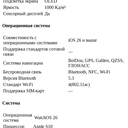
Подсветка экрана
OLED
Яркость
1000 Кд/м²
Сенсорный дисплей
Да
Операционная система
Совместимость с
iOS 26 и выше
операционными системами
Поддержка стандартов сотовой
—
связи
BeiDou, GPS, Galileo, QZSS,
Системы навигации
ГЛОНАСС
Беспроводная связь
Bluetooth, NFC, Wi-Fi
Версия Bluetooth
5.3
Стандарт Wi-Fi
4(802.11ac)
Поддержка SIM-карт
—
Система
Операционная
WatchOS 26
система
Процессор
Apple S10