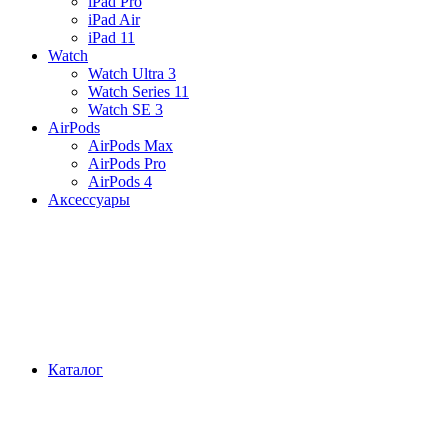
iPad Pro
iPad Air
iPad 11
Watch
Watch Ultra 3
Watch Series 11
Watch SE 3
AirPods
AirPods Max
AirPods Pro
AirPods 4
Аксессуары
Каталог