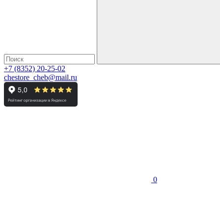
+7 (8352) 20-25-02
chestore_cheb@mail.ru
0