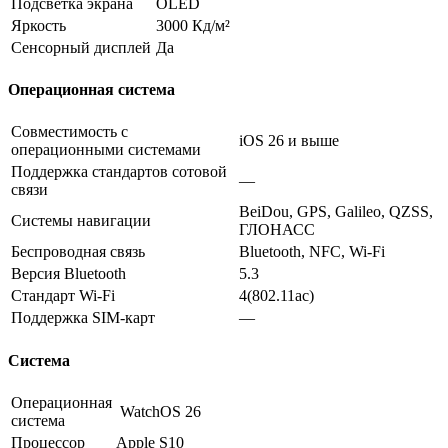
Подсветка экрана
OLED
Яркость
3000 Кд/м²
Сенсорный дисплей
Да
Операционная система
Совместимость с
iOS 26 и выше
операционными системами
Поддержка стандартов сотовой
—
связи
BeiDou, GPS, Galileo, QZSS,
Системы навигации
ГЛОНАСС
Беспроводная связь
Bluetooth, NFC, Wi-Fi
Версия Bluetooth
5.3
Стандарт Wi-Fi
4(802.11ac)
Поддержка SIM-карт
—
Система
Операционная
WatchOS 26
система
Процессор
Apple S10