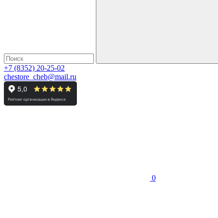
+7 (8352) 20-25-02
chestore_cheb@mail.ru
0