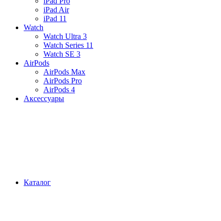
iPad Pro
iPad Air
iPad 11
Watch
Watch Ultra 3
Watch Series 11
Watch SE 3
AirPods
AirPods Max
AirPods Pro
AirPods 4
Аксессуары
Каталог