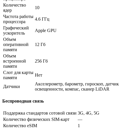
Количество
10
ядер
Частота работы
4.6 ГГц
процессора
Графический
Apple GPU
ускоритель
Объем
оперативной
12 Гб
памяти
Объем
встроенной
256 Гб
памяти
Слот для карты
Нет
памяти
Акселерометр, барометр, гироскоп, датчик
Датчики
освещенности, компас, сканер LiDAR
Беспроводная связь
Поддержка стандартов сотовой связи
3G, 4G, 5G
Количество физических SIM-карт
—
Количество eSIM
1