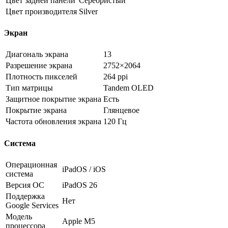
Цвет задней панели
Серебристый
Цвет производителя
Silver
Экран
Диагональ экрана
13
Разрешение экрана
2752×2064
Плотность пикселей
264 ppi
Тип матрицы
Tandem OLED
Защитное покрытие экрана
Есть
Покрытие экрана
Глянцевое
Частота обновления экрана
120 Гц
Система
Операционная
iPadOS / iOS
система
Версия ОС
iPadOS 26
Поддержка
Нет
Google Services
Модель
Apple M5
процессора