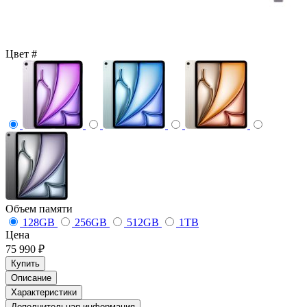
Цвет
#
Объем памяти
128GB
256GB
512GB
1TB
Цена
75 990 ₽
Купить
Описание
Характеристики
Дополнительная информация