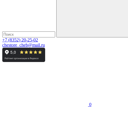
+7 (8352) 20-25-02
chestore_cheb@mail.ru
0