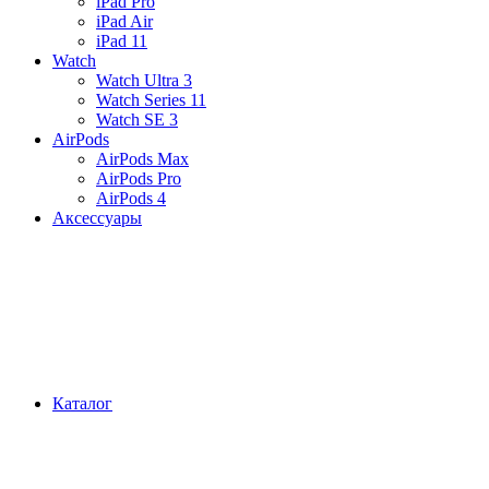
iPad Pro
iPad Air
iPad 11
Watch
Watch Ultra 3
Watch Series 11
Watch SE 3
AirPods
AirPods Max
AirPods Pro
AirPods 4
Аксессуары
Каталог