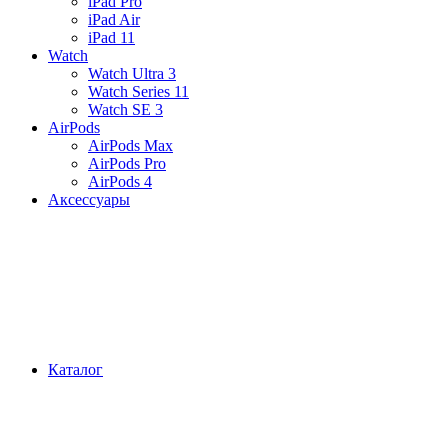
iPad Pro
iPad Air
iPad 11
Watch
Watch Ultra 3
Watch Series 11
Watch SE 3
AirPods
AirPods Max
AirPods Pro
AirPods 4
Аксессуары
Каталог