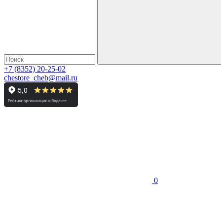
+7 (8352) 20-25-02
chestore_cheb@mail.ru
0