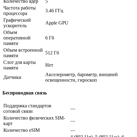
Количество ядер
5
Частота работы
3.46 ГГц
процессора
Графический
Apple GPU
ускоритель
Объем
оперативной
6 Гб
памяти
Объем встроенной
512 Гб
памяти
Слот для карты
Нет
памяти
Акселерометр, барометр, внешней
Датчики
освещенности, гироскоп
Беспроводная связь
Поддержка стандартов
—
сотовой связи
Количество физических SIM-
—
карт
Количество eSIM
—
4 (802.11n), 5 (802.11ac), 6