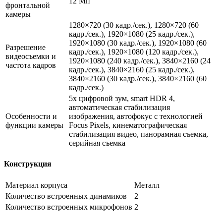
12 Мп
фронтальной
камеры
1280×720 (30 кадр./сек.), 1280×720 (60
кадр./сек.), 1920×1080 (25 кадр./сек.),
1920×1080 (30 кадр./сек.), 1920×1080 (60
Разрешение
кадр./сек.), 1920×1080 (120 кадр./сек.),
видеосъемки и
1920×1080 (240 кадр./сек.), 3840×2160 (24
частота кадров
кадр./сек.), 3840×2160 (25 кадр./сек.),
3840×2160 (30 кадр./сек.), 3840×2160 (60
кадр./сек.)
5х цифровой зум, smart HDR 4,
автоматическая стабилизация
Особенности и
изображения, автофокус с технологией
функции камеры
Focus Pixels, кинематографическая
стабилизация видео, панорамная съемка,
серийная съемка
Конструкция
Материал корпуса
Металл
Количество встроенных динамиков
2
Количество встроенных микрофонов
2