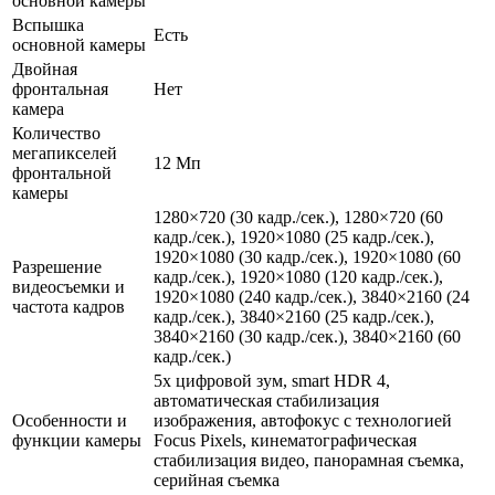
основной камеры
Вспышка
Есть
основной камеры
Двойная
фронтальная
Нет
камера
Количество
мегапикселей
12 Мп
фронтальной
камеры
1280×720 (30 кадр./сек.), 1280×720 (60
кадр./сек.), 1920×1080 (25 кадр./сек.),
1920×1080 (30 кадр./сек.), 1920×1080 (60
Разрешение
кадр./сек.), 1920×1080 (120 кадр./сек.),
видеосъемки и
1920×1080 (240 кадр./сек.), 3840×2160 (24
частота кадров
кадр./сек.), 3840×2160 (25 кадр./сек.),
3840×2160 (30 кадр./сек.), 3840×2160 (60
кадр./сек.)
5х цифровой зум, smart HDR 4,
автоматическая стабилизация
Особенности и
изображения, автофокус с технологией
функции камеры
Focus Pixels, кинематографическая
стабилизация видео, панорамная съемка,
серийная съемка