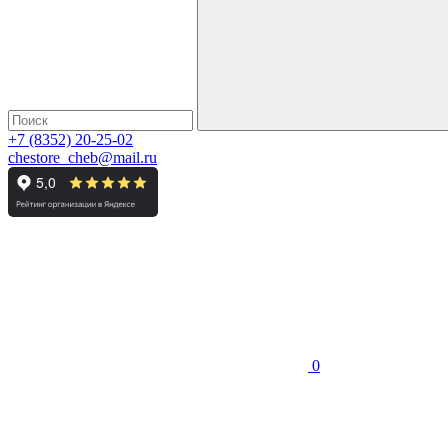
+7 (8352) 20-25-02
chestore_cheb@mail.ru
0