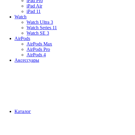
iPad Pro
iPad Air
iPad 11
Watch
Watch Ultra 3
Watch Series 11
Watch SE 3
AirPods
AirPods Max
AirPods Pro
AirPods 4
Аксессуары
Каталог