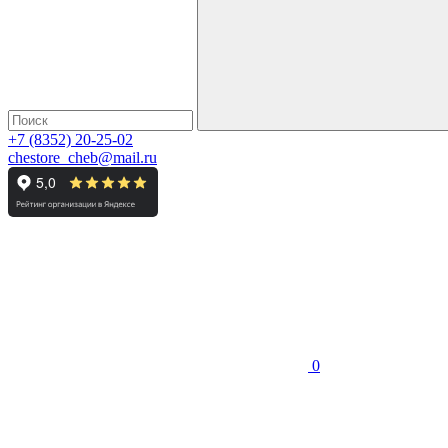
+7 (8352) 20-25-02
chestore_cheb@mail.ru
0