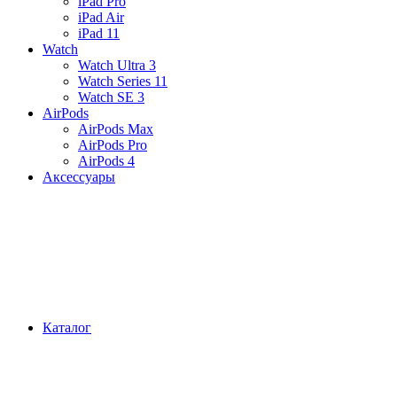
iPad Pro
iPad Air
iPad 11
Watch
Watch Ultra 3
Watch Series 11
Watch SE 3
AirPods
AirPods Max
AirPods Pro
AirPods 4
Аксессуары
Каталог