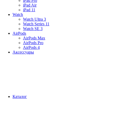
iPad Pro
iPad Air
iPad 11
Watch
Watch Ultra 3
Watch Series 11
Watch SE 3
AirPods
AirPods Max
AirPods Pro
AirPods 4
Аксессуары
Каталог