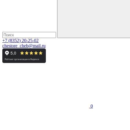
+7 (8352) 20-25-02
chestore_cheb@mail.ru
0