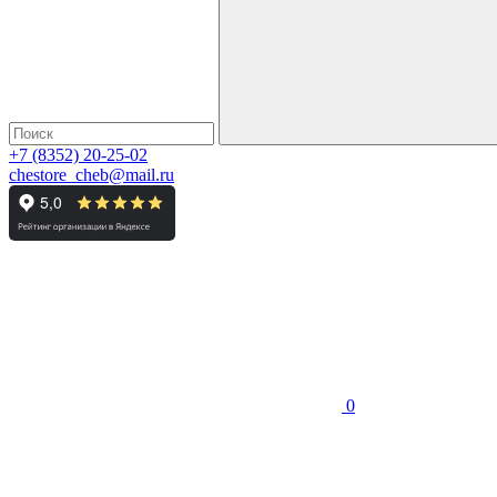
+7 (8352) 20-25-02
chestore_cheb@mail.ru
0