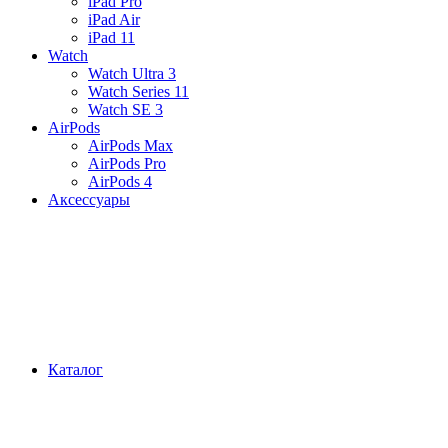
iPad Pro
iPad Air
iPad 11
Watch
Watch Ultra 3
Watch Series 11
Watch SE 3
AirPods
AirPods Max
AirPods Pro
AirPods 4
Аксессуары
Каталог