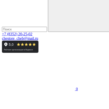
+7 (8352) 20-25-02
chestore_cheb@mail.ru
0