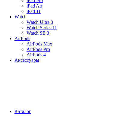
iPad Pro
iPad Air
iPad 11
Watch
Watch Ultra 3
Watch Series 11
Watch SE 3
AirPods
AirPods Max
AirPods Pro
AirPods 4
Аксессуары
Каталог