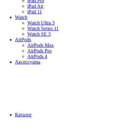
iPad Pro
iPad Air
iPad 11
Watch
Watch Ultra 3
Watch Series 11
Watch SE 3
AirPods
AirPods Max
AirPods Pro
AirPods 4
Аксессуары
Каталог