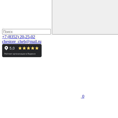
+7 (8352) 20-25-02
chestore_cheb@mail.ru
0