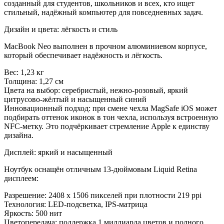
созданный для студентов, школьников и всех, кто ищет
стильный, надёжный компьютер для повседневных задач.
Дизайн и цвета: лёгкость и стиль
MacBook Neo выполнен в прочном алюминиевом корпусе,
который обеспечивает надёжность и лёгкость.
Вес: 1,23 кг
Толщина: 1,27 см
Цвета на выбор: серебристый, нежно-розовый, яркий
цитрусово-жёлтый и насыщенный синий
Инновационный подход: при смене чехла MagSafe iOS может
подбирать оттенок иконок в тон чехла, используя встроенную
NFC-метку. Это подчёркивает стремление Apple к единству
дизайна.
Дисплей: яркий и насыщенный
Ноутбук оснащён отличным 13-дюймовым Liquid Retina
дисплеем:
Разрешение: 2408 x 1506 пикселей при плотности 219 ppi
Технология: LED-подсветка, IPS-матрица
Яркость: 500 нит
Цветопередача: поддержка 1 миллиарда цветов и полного