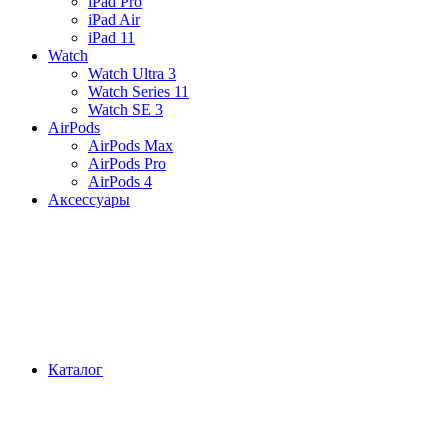
iPad Pro
iPad Air
iPad 11
Watch
Watch Ultra 3
Watch Series 11
Watch SE 3
AirPods
AirPods Max
AirPods Pro
AirPods 4
Аксессуары
Каталог