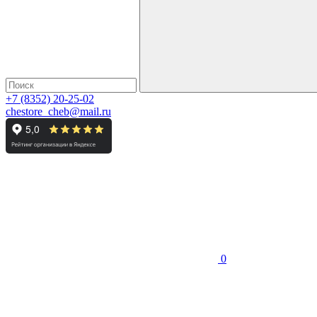
+7 (8352) 20-25-02
chestore_cheb@mail.ru
0