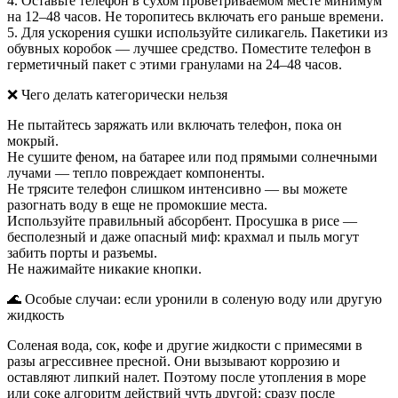
4. Оставьте телефон в сухом проветриваемом месте минимум
на 12–48 часов. Не торопитесь включать его раньше времени.
5. Для ускорения сушки используйте силикагель. Пакетики из
обувных коробок — лучшее средство. Поместите телефон в
герметичный пакет с этими гранулами на 24–48 часов.
❌ Чего делать категорически нельзя
Не пытайтесь заряжать или включать телефон, пока он
мокрый.
Не сушите феном, на батарее или под прямыми солнечными
лучами — тепло повреждает компоненты.
Не трясите телефон слишком интенсивно — вы можете
разогнать воду в еще не промокшие места.
Используйте правильный абсорбент. Просушка в рисе —
бесполезный и даже опасный миф: крахмал и пыль могут
забить порты и разъемы.
Не нажимайте никакие кнопки.
🌊 Особые случаи: если уронили в соленую воду или другую
жидкость
Соленая вода, сок, кофе и другие жидкости с примесями в
разы агрессивнее пресной. Они вызывают коррозию и
оставляют липкий налет. Поэтому после утопления в море
или соке алгоритм действий чуть другой: сразу после