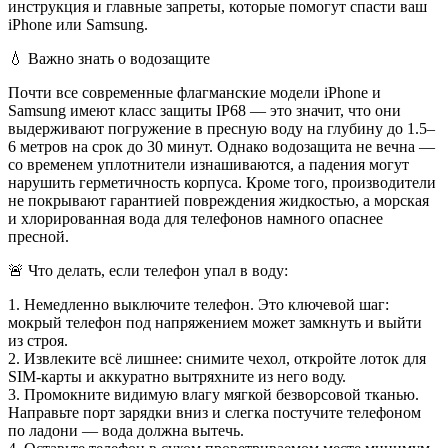
инструкция и главные запреты, которые помогут спасти ваш
iPhone или Samsung.
💧 Важно знать о водозащите
Почти все современные флагманские модели iPhone и
Samsung имеют класс защиты IP68 — это значит, что они
выдерживают погружение в пресную воду на глубину до 1.5–
6 метров на срок до 30 минут. Однако водозащита не вечна —
со временем уплотнители изнашиваются, а падения могут
нарушить герметичность корпуса. Кроме того, производители
не покрывают гарантией повреждения жидкостью, а морская
и хлорированная вода для телефонов намного опаснее
пресной.
🚨 Что делать, если телефон упал в воду:
1. Немедленно выключите телефон. Это ключевой шаг:
мокрый телефон под напряжением может замкнуть и выйти
из строя.
2. Извлеките всё лишнее: снимите чехол, откройте лоток для
SIM-карты и аккуратно вытряхните из него воду.
3. Промокните видимую влагу мягкой безворсовой тканью.
Направьте порт зарядки вниз и слегка постучите телефоном
по ладони — вода должна вытечь.